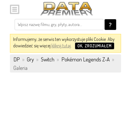
?
Informujemy, że serwis ten wykorzystuje pliki Cookie. Aby
dowiedzieć się więcej
kliknij tutaj
.
OK, ZROZUMIAŁEM
DP
»
Gry
»
Switch
»
Pokémon Legends Z-A
»
Galeria