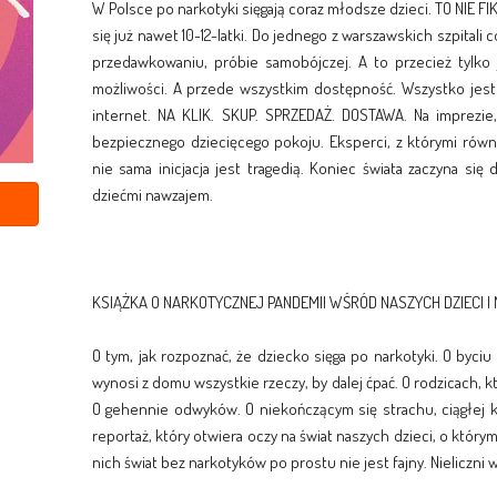
W Polsce po narkotyki sięgają coraz młodsze dzieci. TO NIE 
się już nawet 10-12-latki. Do jednego z warszawskich szpitali 
przedawkowaniu, próbie samobójczej. A to przecież tylko
możliwości. A przede wszystkim dostępność. Wszystko jest n
internet. NA KLIK. SKUP. SPRZEDAŻ. DOSTAWA. Na imprezie
bezpiecznego dziecięcego pokoju. Eksperci, z którymi równi
nie sama inicjacja jest tragedią. Koniec świata zaczyna się
dziećmi nawzajem.
KSIĄŻKA O NARKOTYCZNEJ PANDEMII WŚRÓD NASZYCH DZIECI I 
O tym, jak rozpoznać, że dziecko sięga po narkotyki. O byci
wynosi z domu wszystkie rzeczy, by dalej ćpać. O rodzicach, któ
O gehennie odwyków. O niekończącym się strachu, ciągłej k
reportaż, który otwiera oczy na świat naszych dzieci, o który
nich świat bez narkotyków po prostu nie jest fajny. Nieliczni w