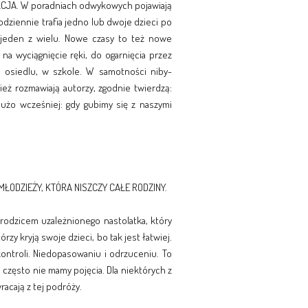
FIKCJA. W poradniach odwykowych pojawiają
codziennie trafia jedno lub dwoje dzieci po
 jeden z wielu. Nowe czasy to też nowe
a wyciągnięcie ręki, do ogarnięcia przez
, osiedlu, w szkole. W samotności niby-
eż rozmawiają autorzy, zgodnie twierdzą:
 dużo wcześniej: gdy gubimy się z naszymi
MŁODZIEŻY, KTÓRA NISZCZY CAŁE RODZINY.
u rodzicem uzależnionego nastolatka, który
rzy kryją swoje dzieci, bo tak jest łatwiej.
ontroli. Niedopasowaniu i odrzuceniu. To
m często nie mamy pojęcia. Dla niektórych z
racają z tej podróży.