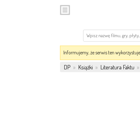
Informujemy, że serwis ten wykorzystuje 
DP
»
Książki
»
Literatura Faktu
»