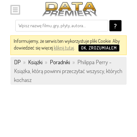
?
Informujemy, że serwis ten wykorzystuje pliki Cookie. Aby
dowiedzieć się więcej
kliknij tutaj
.
OK, ZROZUMIAŁEM
DP
»
Książki
»
Poradniki
»
Philippa Perry -
Książka, którą powinni przeczytać wszyscy, których
kochasz