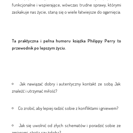
funkcjonalne i wspierające, wówczas trudne sprawy, którymi
zaskakuje nas życie, staną się o wiele łatwiejsze do ogarnięcia.
Ta praktyczna i pełna humoru książka Philippy Perry to
przewodnik po lepszym życiu.
Jak nawiązać dobry i autentyczny kontakt ze sobą Jak
znaleźć i utrzymać miłość?
Co zrobić, aby lepiej radzić sobie z konfliktami i gniewem?
Jak się uwolnić od złych schematów i poradzić sobie ze
zmianami, stratą czy żałobą?