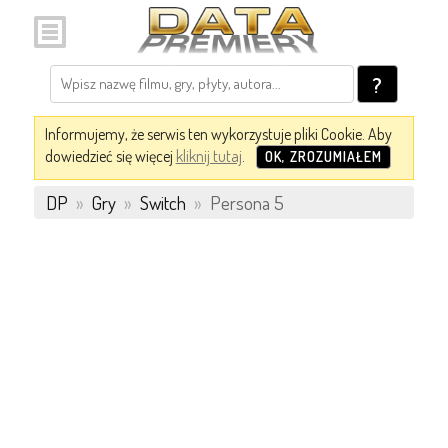
?
Informujemy, że serwis ten wykorzystuje pliki Cookie. Aby
dowiedzieć się więcej
kliknij tutaj
.
OK, ZROZUMIAŁEM
DP
»
Gry
»
Switch
»
Persona 5