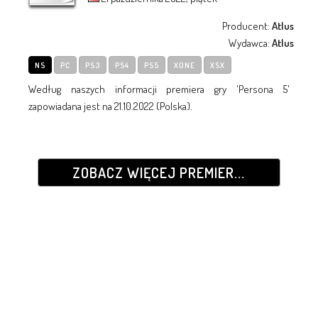
Producent:
Atlus
Wydawca:
Atlus
NS
PC
PS3
PS4
PS5
XONE
XSX
Według naszych informacji premiera gry 'Persona 5'
zapowiadana jest na 21.10.2022 (Polska).
ZOBACZ WIĘCEJ PREMIER...