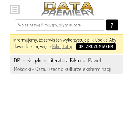
?
Informujemy, że serwis ten wykorzystuje pliki Cookie. Aby
dowiedzieć się więcej
kliknij tutaj
.
OK, ZROZUMIAŁEM
DP
»
Książki
»
Literatura Faktu
»
Paweł
Mościcki - Gaza. Rzecz o kulturze eksterminacji