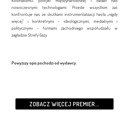
kolonializmu, polityki międzynarodowej i badań nad
nowoczesnymi technologiami. Przede wszystkim zaś
konfrontuje nas ze skutkami instrumentalizacji hasła „nigdy
więcej” i konkretnymi – ideologicznymi, medialnymi i
politycznymi – formami zachodniego współudziału w
zagładzie Strefy Gazy.
Powyższy opis pochodzi od wydawcy.
ZOBACZ WIĘCEJ PREMIER...