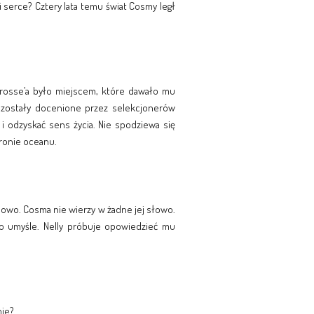
i serce? Cztery lata temu świat Cosmy legł
crosse’a było miejscem, które dawało mu
i zostały docenione przez selekcjonerów
i odzyskać sens życia. Nie spodziewa się
tronie oceanu.
 nowo. Cosma nie wierzy w żadne jej słowo.
ego umyśle. Nelly próbuje opowiedzieć mu
nie?