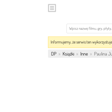
Informujemy, że serwis ten wykorzystuje 
DP
»
Książki
»
Inne
»
Paulina Ju