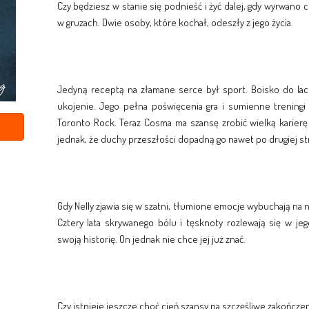
Czy będziesz w stanie się podnieść i żyć dalej, gdy wyrwano c
w gruzach. Dwie osoby, które kochał, odeszły z jego życia.
Jedyną receptą na złamane serce był sport. Boisko do la
ukojenie. Jego pełna poświęcenia gra i sumienne trening
Toronto Rock. Teraz Cosma ma szansę zrobić wielką karierę 
jednak, że duchy przeszłości dopadną go nawet po drugiej s
Gdy Nelly zjawia się w szatni, tłumione emocje wybuchają na
Cztery lata skrywanego bólu i tęsknoty rozlewają się w j
swoją historię. On jednak nie chce jej już znać.
Czy istnieje jeszcze choć cień szansy na szczęśliwe zakończe