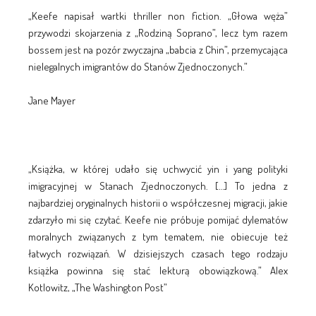
„Keefe napisał wartki thriller non fiction. „Głowa węża”
przywodzi skojarzenia z „Rodziną Soprano”, lecz tym razem
bossem jest na pozór zwyczajna „babcia z Chin”, przemycająca
nielegalnych imigrantów do Stanów Zjednoczonych.”
Jane Mayer
„Książka, w której udało się uchwycić yin i yang polityki
imigracyjnej w Stanach Zjednoczonych. […] To jedna z
najbardziej oryginalnych historii o współczesnej migracji, jakie
zdarzyło mi się czytać. Keefe nie próbuje pomijać dylematów
moralnych związanych z tym tematem, nie obiecuje też
łatwych rozwiązań. W dzisiejszych czasach tego rodzaju
książka powinna się stać lekturą obowiązkową.” Alex
Kotlowitz, „The Washington Post”