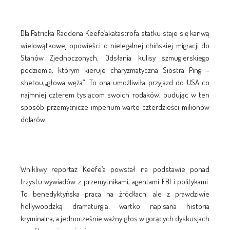
Dla Patricka Raddena Keefe’akatastrofa statku staje się kanwą
wielowątkowej opowieści o nielegalnej chińskiej migracji do
Stanów Zjednoczonych. Odsłania kulisy szmuglerskiego
podziemia, którym kieruje charyzmatyczna Siostra Ping –
shetou,„głowa węża”. To ona umożliwiła przyjazd do USA co
najmniej czterem tysiącom swoich rodaków, budując w ten
sposób przemytnicze imperium warte czterdzieści milionów
dolarów.
Wnikliwy reportaż Keefe’a powstał na podstawie ponad
trzystu wywiadów z przemytnikami, agentami FBI i politykami.
To benedyktyńska praca na źródłach, ale z prawdziwie
hollywoodzką dramaturgią; wartko napisana historia
kryminalna, a jednocześnie ważny głos w gorących dyskusjach