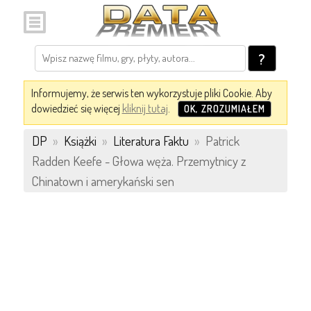
?
Informujemy, że serwis ten wykorzystuje pliki Cookie. Aby
dowiedzieć się więcej
kliknij tutaj
.
OK, ZROZUMIAŁEM
DP
»
Książki
»
Literatura Faktu
»
Patrick
Radden Keefe - Głowa węża. Przemytnicy z
Chinatown i amerykański sen