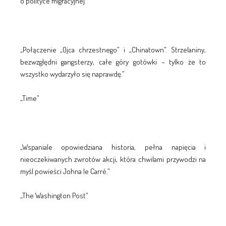
o polityce migracyjnej.
„Połączenie „Ojca chrzestnego” i „Chinatown”. Strzelaniny,
bezwzględni gangsterzy, całe góry gotówki – tylko że to
wszystko wydarzyło się naprawdę.”
„Time”
„Wspaniale opowiedziana historia, pełna napięcia i
nieoczekiwanych zwrotów akcji, która chwilami przywodzi na
myśl powieści Johna le Carré.”
„The Washington Post”