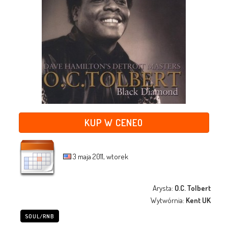
KUP W CENEO
3 maja 2011, wtorek
Arysta:
O.C. Tolbert
Wytwórnia:
Kent UK
SOUL/RNB