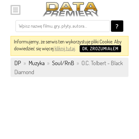
?
Informujemy, że serwis ten wykorzystuje pliki Cookie. Aby
dowiedzieć się więcej
kliknij tutaj
.
OK, ZROZUMIAŁEM
DP
»
Muzyka
»
Soul/RnB
»
O.C. Tolbert - Black
Diamond