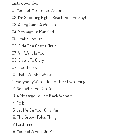
Lista utworów:
01. You Got Me Turned Around
02. I'm Shooting High (I Reach For The Sky)
03. Along Came A Woman
04. Message To Mankind
05. That's Enough
06. Ride The Gospel Train
07. All I Want Is You
08. Give It To Glory
09. Goodness
10. That's All She Wrote
11. Everybody Wants To Do Their Own Thing
12. See What He Can Do
13. A Message To The Black Woman
14. Fix It
15. Let Me Be Your Only Man
16. The Grown Folks Thing
17. Hard Times
18. You Got A Hold On Me