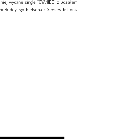
ześniej wydane single "CYAN1DE" z udziałem
em Buddy'ego Nielsena z Senses Fail oraz