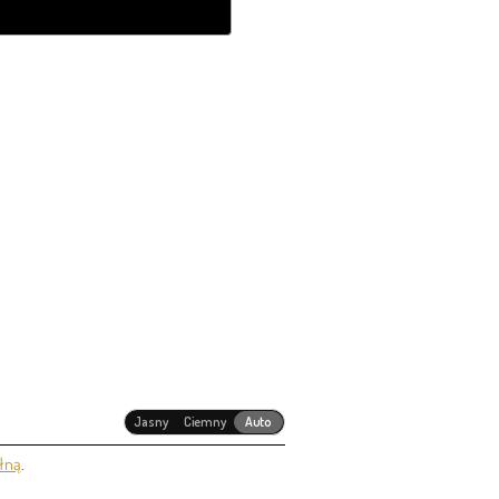
Jasny
Ciemny
Auto
łną
.