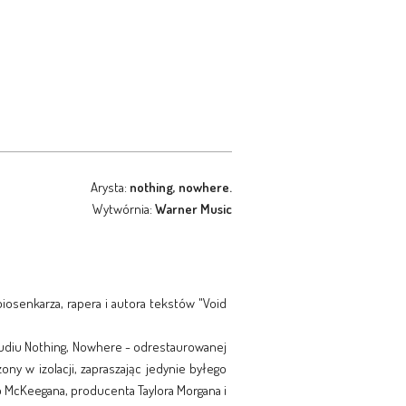
Arysta:
nothing, nowhere.
Wytwórnia:
Warner Music
iosenkarza, rapera i autora tekstów "Void
tudiu Nothing, Nowhere - odrestaurowanej
ny w izolacji, zapraszając jedynie byłego
go McKeegana, producenta Taylora Morgana i