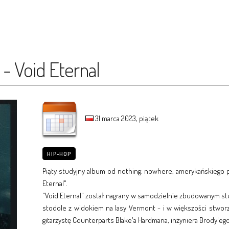
- Void Eternal
31 marca 2023, piątek
HIP-HOP
Piąty studyjny album od nothing. nowhere, amerykańskiego p
Eternal".
"Void Eternal" został nagrany w samodzielnie zbudowanym s
stodole z widokiem na lasy Vermont - i w większości stworzo
gitarzystę Counterparts Blake'a Hardmana, inżyniera Brody'e