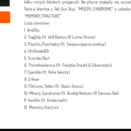
kilku innych bliskich przyjaciół. Na płycie znalazły się wc
Pete'a Wentza z Fall Out Boy, "M1SERY_SYNDROME" z udział
"MEMORY_FRACTURE".
Lista utworów:
1. Anx13ty
2. Trag3dy (ft. Will Ramos Of Lorna Shore)
3. Psycho_Psychiatry (ft. Seeyouspacecowboy)
4. Chr0makill3r
5. Suicide_Pact
6. Thirst4violence (ft. Freddie Dredd & Silverstein)
7. Cyan1de (ft. Pete Wentz)
8. Er4ser
9. F0rtune_Teller (ft. Static Dress)
10. M1sery_Syndrome (ft. Buddy Nielsen Of Senses Fail)
11. Ven0m (ft. Underoath)
12. Memory_Fracture