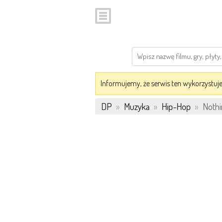
Informujemy, że serwis ten wykorzystuje 
DP
»
Muzyka
»
Hip-Hop
»
Nothi