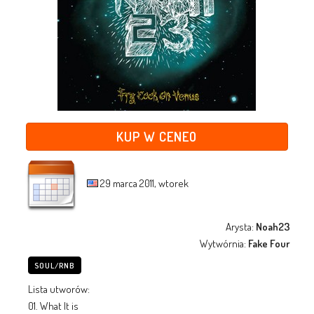
KUP W CENEO
29 marca 2011, wtorek
Arysta:
Noah23
Wytwórnia:
Fake Four
SOUL/RNB
Lista utworów:
01. What It is