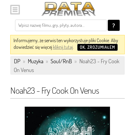
?
Informujemy, że serwis ten wykorzystuje pliki Cookie. Aby
dowiedzieć się więcej
kliknij tutaj
.
OK, ZROZUMIAŁEM
DP
»
Muzyka
»
Soul/RnB
»
Noah23 - Fry Cook
On Venus
Noah23 - Fry Cook On Venus