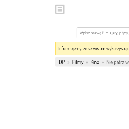
Informujemy, że serwis ten wykorzystuje 
DP
»
Filmy
»
Kino
»
Nie patrz w