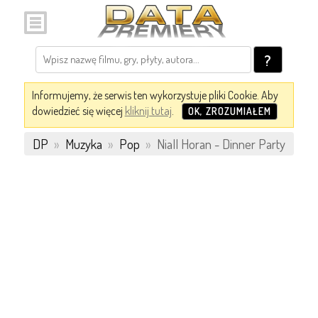
?
Informujemy, że serwis ten wykorzystuje pliki Cookie. Aby
dowiedzieć się więcej
kliknij tutaj
.
OK, ZROZUMIAŁEM
DP
»
Muzyka
»
Pop
»
Niall Horan - Dinner Party