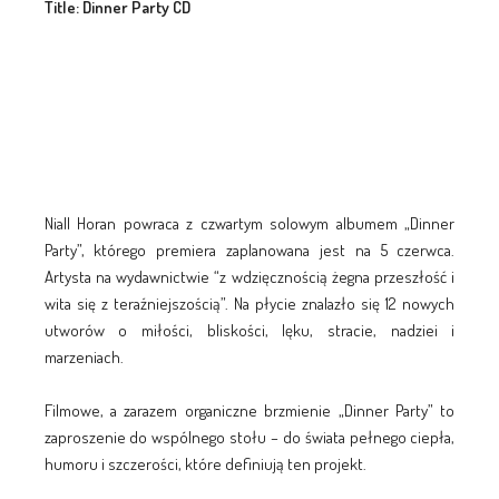
Title:
Dinner Party CD
Niall Horan powraca z czwartym solowym albumem „Dinner
Party”, którego premiera zaplanowana jest na 5 czerwca.
Artysta na wydawnictwie “z wdzięcznością żegna przeszłość i
wita się z teraźniejszością”. Na płycie znalazło się 12 nowych
utworów o miłości, bliskości, lęku, stracie, nadziei i
marzeniach.
Filmowe, a zarazem organiczne brzmienie „Dinner Party” to
zaproszenie do wspólnego stołu – do świata pełnego ciepła,
humoru i szczerości, które definiują ten projekt.