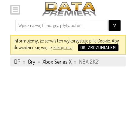
?
Informujemy, że serwis ten wykorzystuje pliki Cookie. Aby
dowiedzieć się więcej
kliknij tutaj
.
OK, ZROZUMIAŁEM
DP
»
Gry
»
Xbox Series X
»
NBA 2K21