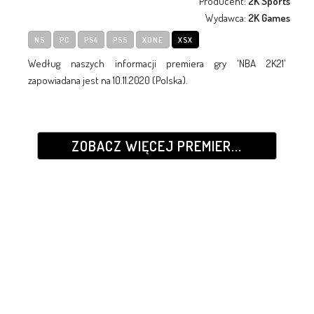
Producent:
2K Sports
Wydawca:
2K Games
NS
PC
PS4
PS5
XONE
XSX
Według naszych informacji premiera gry 'NBA 2K21'
zapowiadana jest na 10.11.2020 (Polska).
ZOBACZ WIĘCEJ PREMIER...