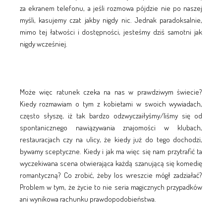
za ekranem telefonu, a jeśli rozmowa pójdzie nie po naszej
myśli, kasujemy czat jakby nigdy nic. Jednak paradoksalnie,
mimo tej łatwości i dostępności, jesteśmy dziś samotni jak
nigdy wcześniej.
Może więc ratunek czeka na nas w prawdziwym świecie?
Kiedy rozmawiam o tym z kobietami w swoich wywiadach,
często słyszę, iż tak bardzo odzwyczaiłyśmy/liśmy się od
spontanicznego nawiązywania znajomości w klubach,
restauracjach czy na ulicy, że kiedy już do tego dochodzi,
bywamy sceptyczne. Kiedy i jak ma więc się nam przytrafić ta
wyczekiwana scena otwierająca każdą szanującą się komedię
romantyczną? Co zrobić, żeby los wreszcie mógł zadziałać?
Problem w tym, że życie to nie seria magicznych przypadków
ani wynikowa rachunku prawdopodobieństwa.