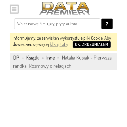
?
Informujemy, że serwis ten wykorzystuje pliki Cookie. Aby
dowiedzieć się więcej
kliknij tutaj
.
OK, ZROZUMIAŁEM
DP
»
Książki
»
Inne
»
Natalia Kusiak - Pierwsza
randka. Rozmowy o relacjach