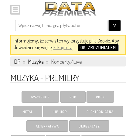
?
Informujemy, że serwis ten wykorzystuje pliki Cookie. Aby
dowiedzieć się więcej
kliknij tutaj
.
OK, ZROZUMIAŁEM
DP
»
Muzyka
»
Koncerty/Live
MUZYKA - PREMIERY
WSZYSTKIE
POP
ROCK
METAL
HIP-HOP
ELEKTRONICZNA
ALTERNATYWA
BLUES/JAZZ