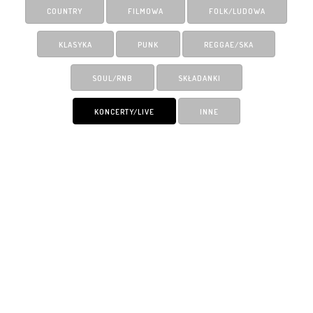
COUNTRY
FILMOWA
FOLK/LUDOWA
KLASYKA
PUNK
REGGAE/SKA
SOUL/RNB
SKŁADANKI
KONCERTY/LIVE
INNE