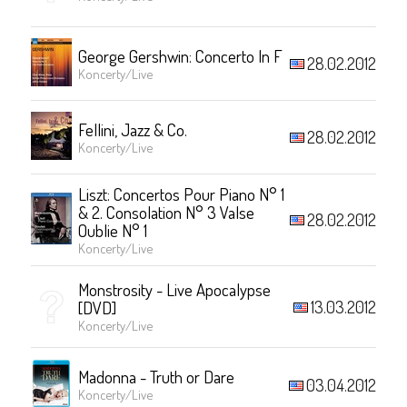
George Gershwin: Concerto In F
28.02.2012
Koncerty/Live
Fellini, Jazz & Co.
28.02.2012
Koncerty/Live
Liszt: Concertos Pour Piano N° 1
& 2. Consolation N° 3 Valse
28.02.2012
Oublie N° 1
Koncerty/Live
Monstrosity - Live Apocalypse
13.03.2012
[DVD]
Koncerty/Live
Madonna - Truth or Dare
03.04.2012
Koncerty/Live