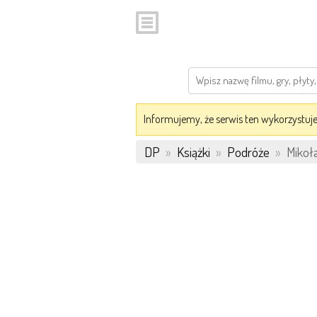
Informujemy, że serwis ten wykorzystuje 
DP
»
Książki
»
Podróże
»
Mikoła