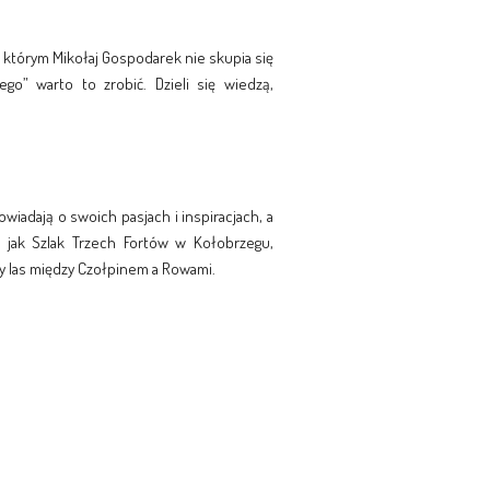
 którym Mikołaj Gospodarek nie skupia się
ego” warto to zrobić. Dzieli się wiedzą,
iadają o swoich pasjach i inspiracjach, a
e jak Szlak Trzech Fortów w Kołobrzegu,
 las między Czołpinem a Rowami.