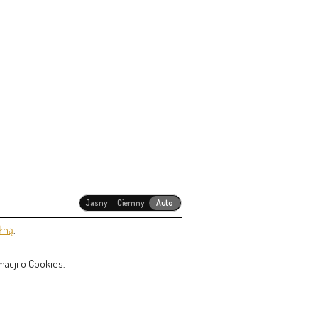
Jasny
Ciemny
Auto
łną
.
acji o Cookies.