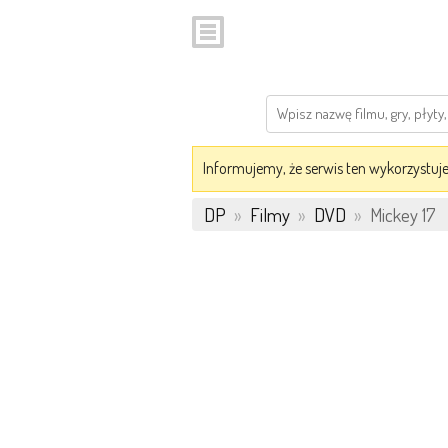
Informujemy, że serwis ten wykorzystuje 
DP
»
Filmy
»
DVD
»
Mickey 17