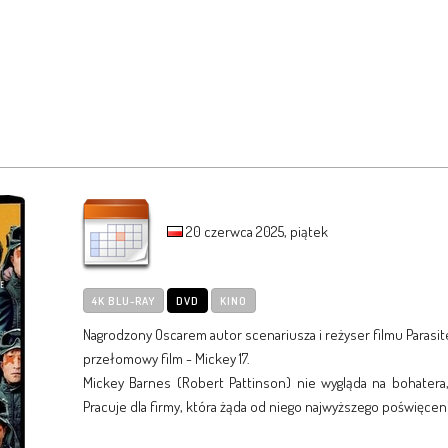
20 czerwca 2025, piątek
4K BLU-RAY
DVD
KINO
Nagrodzony Oscarem autor scenariusza i reżyser filmu Parasi
przełomowy film - Mickey 17.
Mickey Barnes (Robert Pattinson) nie wygląda na bohatera, 
Pracuje dla firmy, która żąda od niego najwyższego poświęceni