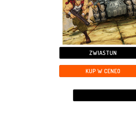
ZWIASTUN
KUP W CENEO