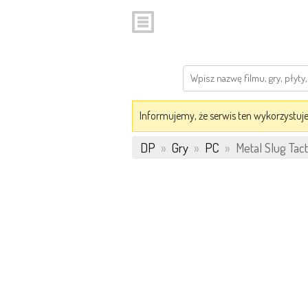
Informujemy, że serwis ten wykorzystuje 
DP
»
Gry
»
PC
»
Metal Slug Tact