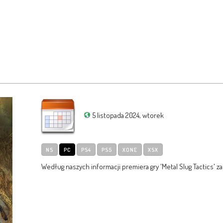
5 listopada 2024, wtorek
NS
PC
PS4
PS5
XONE
XSX
Według naszych informacji premiera gry 'Metal Slug Tactics' za