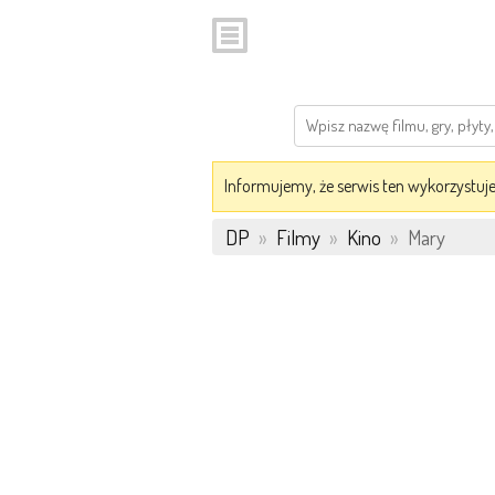
Informujemy, że serwis ten wykorzystuje 
DP
»
Filmy
»
Kino
»
Mary