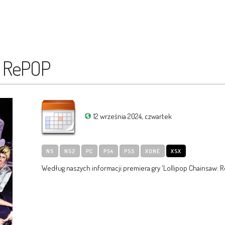
: RePOP
12 września 2024, czwartek
NS
NS2
PC
PS4
PS5
XONE
XSX
Według naszych informacji premiera gry 'Lollipop Chainsaw: R