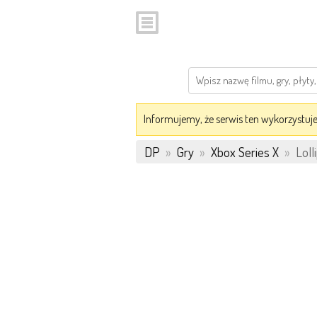
Informujemy, że serwis ten wykorzystuje 
DP
»
Gry
»
Xbox Series X
»
Loll