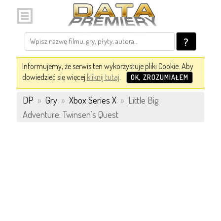
?
Informujemy, że serwis ten wykorzystuje pliki Cookie. Aby
dowiedzieć się więcej
kliknij tutaj
.
OK, ZROZUMIAŁEM
DP
»
Gry
»
Xbox Series X
»
Little Big
Adventure: Twinsen’s Quest