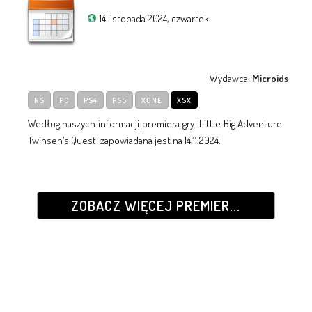
14 listopada 2024, czwartek
Wydawca:
Microids
NS
PC
PS4
PS5
XONE
XSX
Według naszych informacji premiera gry 'Little Big Adventure:
Twinsen’s Quest' zapowiadana jest na 14.11.2024.
ZOBACZ WIĘCEJ PREMIER...