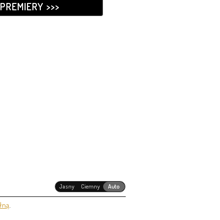
PREMIERY >>>
Jasny
Ciemny
Auto
łną
.