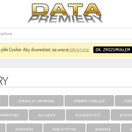
pliki Cookie. Aby dowiedzieć się więcej
kliknij tutaj
.
OK, ZROZUMIAŁEM
RY
SENSACJA I KRYMINAŁ
HORROR I THRILLER
FANT
I MARKETING
DLA DZIECI
DLA MŁODZIEŻY
HISTOR
PORADNIKI
PUBLICYSTYKA
ROMANSE