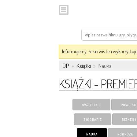
Informujemy, że serwis ten wykorzystuje 
DP
»
Książki
»
Nauka
KSIĄŻKI - PREMIE
WSZYSTKIE
POWIEŚĆ
BIOGRAFIE
BIZNES 
NAUKA
PODRÓŻE