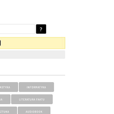
?
ASTYKA
INFORMATYKA
IA
LITERATURA FAKTU
SZTUKA
AUDIOBOOK