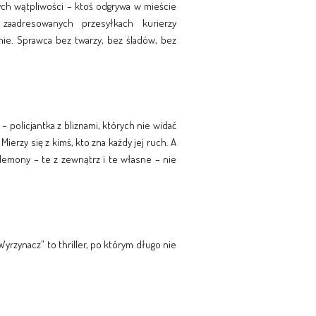
ych wątpliwości – ktoś odgrywa w mieście
zaadresowanych przesyłkach kurierzy
 nie. Sprawca bez twarzy, bez śladów, bez
 policjantka z bliznami, których nie widać
Mierzy się z kimś, kto zna każdy jej ruch. A
 demony – te z zewnątrz i te własne – nie
Wyrzynacz” to thriller, po którym długo nie