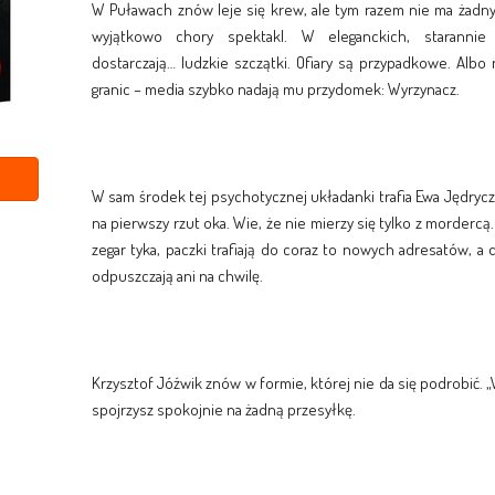
W Puławach znów leje się krew, ale tym razem nie ma żadn
wyjątkowo chory spektakl. W eleganckich, starannie 
dostarczają… ludzkie szczątki. Ofiary są przypadkowe. Albo
granic – media szybko nadają mu przydomek: Wyrzynacz.
W sam środek tej psychotycznej układanki trafia Ewa Jędrycz –
na pierwszy rzut oka. Wie, że nie mierzy się tylko z mordercą. 
zegar tyka, paczki trafiają do coraz to nowych adresatów, a
odpuszczają ani na chwilę.
Krzysztof Jóźwik znów w formie, której nie da się podrobić. „
spojrzysz spokojnie na żadną przesyłkę.