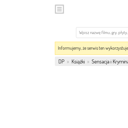
Informujemy, że serwis ten wykorzystuje 
DP
»
Książki
»
Sensacja i Krymin