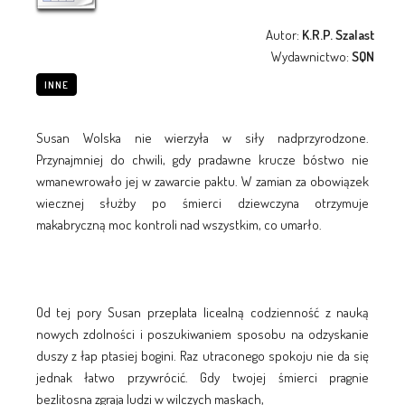
Autor:
K.R.P. Szalast
Wydawnictwo:
SQN
INNE
Susan Wolska nie wierzyła w siły nadprzyrodzone.
Przynajmniej do chwili, gdy pradawne krucze bóstwo nie
wmanewrowało jej w zawarcie paktu. W zamian za obowiązek
wiecznej służby po śmierci dziewczyna otrzymuje
makabryczną moc kontroli nad wszystkim, co umarło.
Od tej pory Susan przeplata licealną codzienność z nauką
nowych zdolności i poszukiwaniem sposobu na odzyskanie
duszy z łap ptasiej bogini. Raz utraconego spokoju nie da się
jednak łatwo przywrócić. Gdy twojej śmierci pragnie
bezlitosna zgraja ludzi w wilczych maskach,