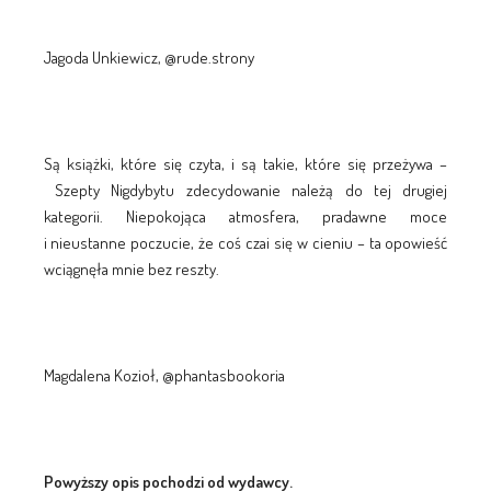
Jagoda Unkiewicz, @rude.strony
Są książki, które się czyta, i są takie, które się przeżywa –
Szepty Nigdybytu zdecydowanie należą do tej drugiej
kategorii. Niepokojąca atmosfera, pradawne moce
i nieustanne poczucie, że coś czai się w cieniu – ta opowieść
wciągnęła mnie bez reszty.
Magdalena Kozioł, @phantasbookoria
Powyższy opis pochodzi od wydawcy.