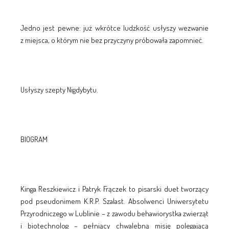
Jedno jest pewne: już wkrótce ludzkość usłyszy wezwanie
z miejsca, o którym nie bez przyczyny próbowała zapomnieć.
Usłyszy szepty Nigdybytu.
BIOGRAM
Kinga Reszkiewicz i Patryk Frączek to pisarski duet tworzący
pod pseudonimem K.R.P. Szalast. Absolwenci Uniwersytetu
Przyrodniczego w Lublinie – z zawodu behawiorystka zwierząt
i biotechnolog – pełniący chwalebną misję polegającą