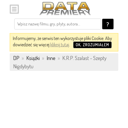
?
Informujemy, że serwis ten wykorzystuje pliki Cookie. Aby
dowiedzieć się więcej
kliknij tutaj
.
OK, ZROZUMIAŁEM
DP
»
Książki
»
Inne
»
K.R.P. Szalast - Szepty
Nigdybytu