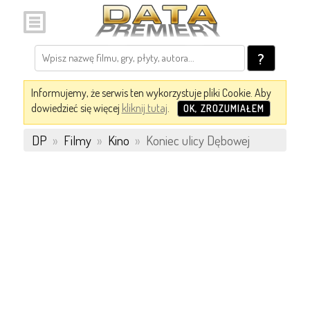
?
Informujemy, że serwis ten wykorzystuje pliki Cookie. Aby
dowiedzieć się więcej
kliknij tutaj
.
OK, ZROZUMIAŁEM
DP
»
Filmy
»
Kino
»
Koniec ulicy Dębowej