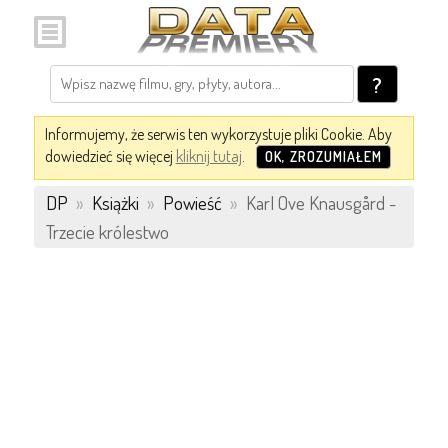
?
Informujemy, że serwis ten wykorzystuje pliki Cookie. Aby
dowiedzieć się więcej
kliknij tutaj
.
OK, ZROZUMIAŁEM
DP
»
Książki
»
Powieść
»
Karl Ove Knausgård -
Trzecie królestwo