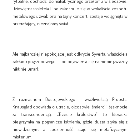
rytualne, dochodzi do makabrycznego przełomu w śledztwie.
Dziewiętnastoletnia Line zakochuje się w wokaliście zespołu
metalowego i, zwabiona na tajny koncert, zostaje wciągnięta w
przerażający, nieznajomy świat.
Ale najbardziej niepokojące jest odkrycie Syverta, właściciela
zakładu pogrzebowego — od pojawienia się na niebie gwiazdy
nikt nie umarł.
Z rozmachem Dostojewskiego i wrażliwością Prousta,
Knausgård opowiada o utracie, ojcostwie, śmierci i tęsknocie
za transcendencją. „Trzecie królestwo” to literacka
pielgrzymka na pogranicze istnienia, gdzie dusza styka się z
niewidzialnym, a codzienność staje się metafizycznym
misterium.