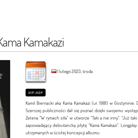
Kama Kamakazi
1 lutego 2023, środa
HIP-HOP
Kamil Biernacki aka Kama Kamakazi (ur. 1981) w Gostyninie.
Szerszej publiczności dał się poznać dzięki swojemu występ
Zetena "W rymach siła" w utworze "Taki a nie inny". "Już taki
zapowiadający debiutancką płytę "Kama Kamakazi". Longpl
utrzymanych w ścisłej koncepcji albumu.