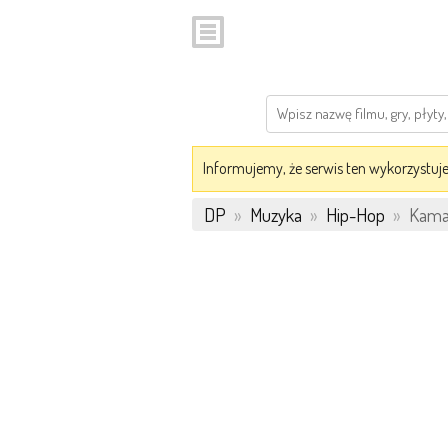
Informujemy, że serwis ten wykorzystuje 
DP
»
Muzyka
»
Hip-Hop
»
Kama 