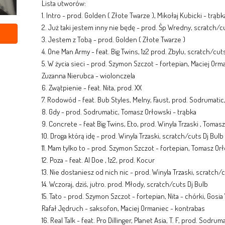
Lista utworów:
1. Intro - prod. Golden ( Złote Twarze ), Mikołaj Kubicki - trąbk
2. Już taki jestem inny nie będę - prod. Śp Wredny, scratch/c
3. Jestem z Tobą - prod. Golden ( Złote Twarze )
4. One Man Army - feat. Big Twins, 1z2 prod. Zbylu, scratch/cut
5. W życia sieci - prod. Szymon Szczot - fortepian, Maciej Orm
Zuzanna Nierubca - wiolonczela
6. Zwątpienie - feat. Nita, prod. XX
7. Rodowód - feat. Bub Styles, Melny, Faust, prod. Sodrumatic
8. Gdy - prod. Sodrumatic, Tomasz Orłowski - trąbka
9. Concrete - feat Big Twins, Eto, prod. Winyla Trzaski , Tomas
10. Droga którą idę - prod. Winyla Trzaski, scratch/cuts Dj Bulb
11. Mam tylko to - prod. Szymon Szczot - fortepian, Tomasz Or
12. Poza - feat. Al Doe , 1z2, prod. Kocur
13. Nie dostaniesz od nich nic - prod. Winyla Trzaski, scratch/
14. Wczoraj, dziś, jutro. prod. Młody, scratch/cuts Dj Bulb
15. Tato - prod. Szymon Szczot - fortepian, Nita - chórki, Gosia
Rafał Jędruch - saksofon, Maciej Ormaniec - kontrabas
16. Real Talk - feat. Pro Dillinger, Planet Asia, T. F, prod. Sodrum