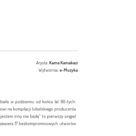
Arysta:
Kama Kamakazi
Wytwórnia:
e-Muzyka
 Działa w podziemiu od końca lat 90-tych.
owi na kompilacji lubelskiego producenta
 jestem inny nie będę" to pierwszy singiel
ay zawiera 17 bezkompromisowych utworów