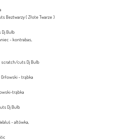
a
uts Beztwarzy ( Złote Twarze )
s Dj Bulb
aniec - kontrabas,
, scratch/cuts Dj Bulb
z Orłowski - trąbka
łowski-trąbka
cuts Dj Bulb
 Waluś - altówka,
atic