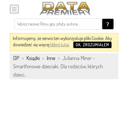
?
Informujemy, że serwis ten wykorzystuje pliki Cookie. Aby
dowiedzieć się więcej
kliknij tutaj
.
OK, ZROZUMIAŁEM
DP
»
Książki
»
Inne
»
Julianna Miner -
Smartfonowe dzieciaki. Dla rodziców, których
dzieci...