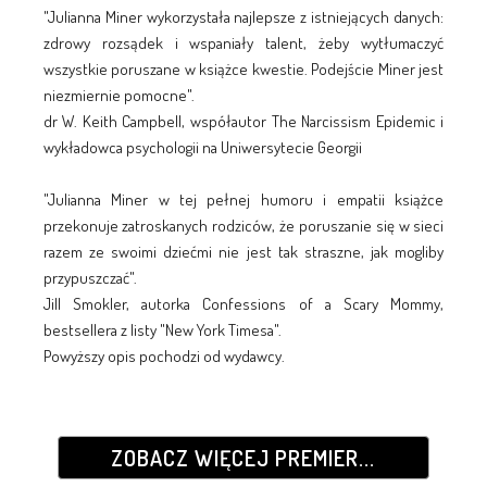
"Julianna Miner wykorzystała najlepsze z istniejących danych:
zdrowy rozsądek i wspaniały talent, żeby wytłumaczyć
wszystkie poruszane w książce kwestie. Podejście Miner jest
niezmiernie pomocne".
dr W. Keith Campbell, współautor The Narcissism Epidemic i
wykładowca psychologii na Uniwersytecie Georgii
"Julianna Miner w tej pełnej humoru i empatii książce
przekonuje zatroskanych rodziców, że poruszanie się w sieci
razem ze swoimi dziećmi nie jest tak straszne, jak mogliby
przypuszczać".
Jill Smokler, autorka Confessions of a Scary Mommy,
bestsellera z listy "New York Timesa".
Powyższy opis pochodzi od wydawcy.
ZOBACZ WIĘCEJ PREMIER...