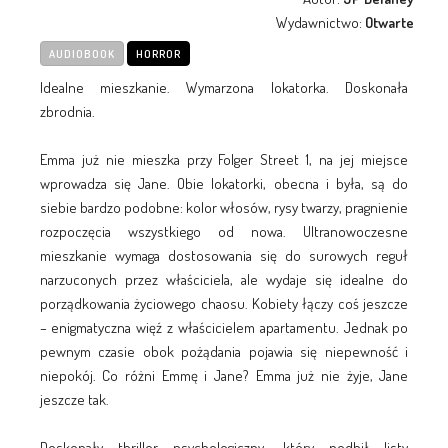
Wydawnictwo:
Otwarte
AUDIOBOOK
HORROR
Idealne mieszkanie. Wymarzona lokatorka. Doskonała
zbrodnia.
Emma już nie mieszka przy Folger Street 1, na jej miejsce
wprowadza się Jane. Obie lokatorki, obecna i była, są do
siebie bardzo podobne: kolor włosów, rysy twarzy, pragnienie
rozpoczęcia wszystkiego od nowa. Ultranowoczesne
mieszkanie wymaga dostosowania się do surowych reguł
narzuconych przez właściciela, ale wydaje się idealne do
porządkowania życiowego chaosu. Kobiety łączy coś jeszcze
– enigmatyczna więź z właścicielem apartamentu. Jednak po
pewnym czasie obok pożądania pojawia się niepewność i
niepokój. Co różni Emmę i Jane? Emma już nie żyje, Jane
jeszcze tak.
Doskonały thriller psychologiczny, który podbił listy