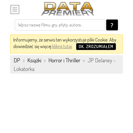
?
Informujemy, że serwis ten wykorzystuje pliki Cookie. Aby
dowiedzieć się więcej
kliknij tutaj
.
OK, ZROZUMIAŁEM
DP
»
Książki
»
Horror i Thriller
»
JP Delaney -
Lokatorka