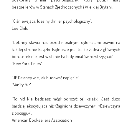
bestsellerów w Stanach Zjednoczonych i Wielkiej Brytanii.
"Olśniewająca. Idealny thriller psychologiczny".
Lee Child
"Delaney stawia nas przed moralnymi dylematami prawie na
każdej stronie książki. Najlepsze jest to, że żadna z głównych
bohaterek nie jest w stanie tych dylematów rozstrzygnąć".
"New York Times"
"JP Delaney wie, jak budować napięcie".
"Vanity Fair"
"To hit! Nie będziesz mógł odłożyć tej książki! Jest dużo
bardziej ekscytująca niż »Zaginiona dziewczyna« i »Dziewczyna
z pociągu«".
American Booksellers Association