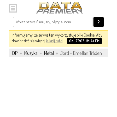
?
Informujemy, że serwis ten wykorzystuje pliki Cookie. Aby
dowiedzieć się więcej
kliknij tutaj
.
OK, ZROZUMIAŁEM
DP
»
Muzyka
»
Metal
»
Jord - Emellan Träden