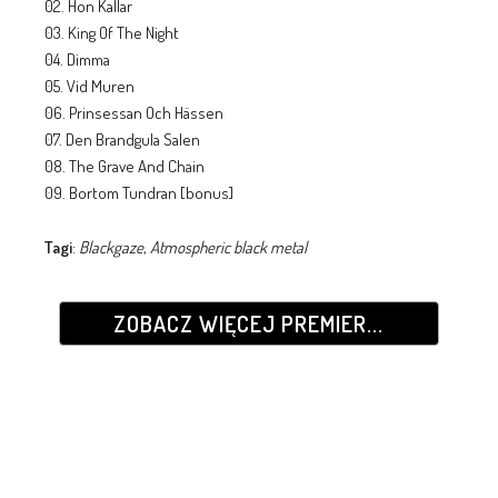
02. Hon Kallar
03. King Of The Night
04. Dimma
05. Vid Muren
06. Prinsessan Och Hässen
07. Den Brandgula Salen
08. The Grave And Chain
09. Bortom Tundran [bonus]
Tagi
:
Blackgaze
,
Atmospheric black metal
ZOBACZ WIĘCEJ PREMIER...