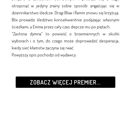
otrząsnąć w jedyny znany sobie sposób: angażując się w
dziennikarstwo śledcze. Drogi Blixa i Ramm znowu się krzyżują.
Blix prowadzi śledztwo konsekwentnie podążając własnymi
ścieżkami, a Emma przez cały czas depcze mu po piętach.
"Zasłona dymna" to powieść o brzemiennych w skutki
wyborach i o tym, do czego może doprowadzić desperacja,
kiedy sieć kłamstw zaczyna się rwać.
Powyższy opis pochodzi od wydawcy.
ZOBACZ WIĘCEJ PREMIER...