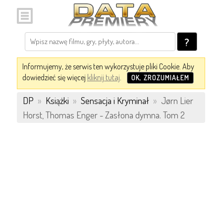
?
Informujemy, że serwis ten wykorzystuje pliki Cookie. Aby
dowiedzieć się więcej
kliknij tutaj
.
OK, ZROZUMIAŁEM
DP
»
Książki
»
Sensacja i Kryminał
»
Jørn Lier
Horst, Thomas Enger - Zasłona dymna. Tom 2