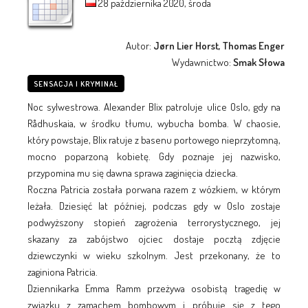
28 października 2020, środa
Autor:
Jørn Lier Horst, Thomas Enger
Wydawnictwo:
Smak Słowa
SENSACJA I KRYMINAŁ
Noc sylwestrowa. Alexander Blix patroluje ulice Oslo, gdy na
Rådhuskaia, w środku tłumu, wybucha bomba. W chaosie,
który powstaje, Blix ratuje z basenu portowego nieprzytomną,
mocno poparzoną kobietę. Gdy poznaje jej nazwisko,
przypomina mu się dawna sprawa zaginięcia dziecka.
Roczna Patricia została porwana razem z wózkiem, w którym
leżała. Dziesięć lat później, podczas gdy w Oslo zostaje
podwyższony stopień zagrożenia terrorystycznego, jej
skazany za zabójstwo ojciec dostaje pocztą zdjęcie
dziewczynki w wieku szkolnym. Jest przekonany, że to
zaginiona Patricia.
Dziennikarka Emma Ramm przeżywa osobistą tragedię w
związku z zamachem bombowym i próbuje się z tego