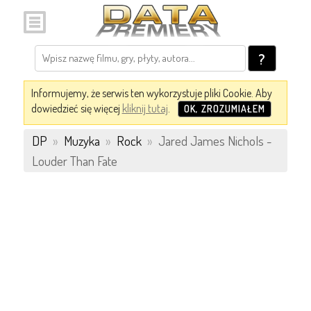
?
Informujemy, że serwis ten wykorzystuje pliki Cookie. Aby
dowiedzieć się więcej
kliknij tutaj
.
OK, ZROZUMIAŁEM
DP
»
Muzyka
»
Rock
»
Jared James Nichols -
Louder Than Fate