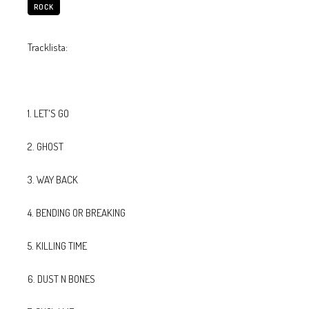
ROCK
Tracklista:
1. LET'S GO
2. GHOST
3. WAY BACK
4. BENDING OR BREAKING
5. KILLING TIME
6. DUST N BONES