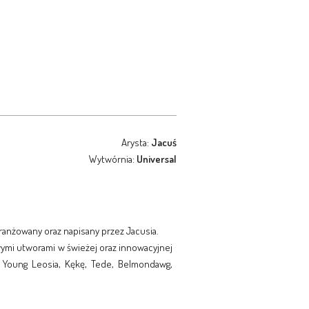
Arysta:
Jacuś
Wytwórnia:
Universal
ranżowany oraz napisany przez Jacusia.
wymi utworami w świeżej oraz innowacyjnej
k: Young Leosia, Kękę, Tede, Belmondawg,