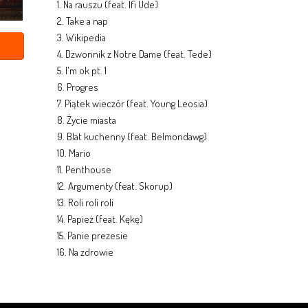
1. Na rauszu (feat. Ifi Ude)
2. Take a nap
3. Wikipedia
4. Dzwonnik z Notre Dame (feat. Tede)
5. I'm ok pt. 1
6. Progres
7. Piątek wieczór (feat. Young Leosia)
8. Życie miasta
9. Blat kuchenny (feat. Belmondawg)
10. Mario
11. Penthouse
12. Argumenty (feat. Skorup)
13. Roli roli roli
14. Papież (feat. Kękę)
15. Panie prezesie
16. Na zdrowie