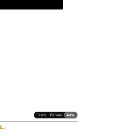
Jasny
Ciemny
Auto
łną
.