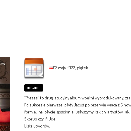
13 maja 2022, piątek
HIP-HOP
"Prezes" to drugi studyjny album wpełni wyprodukowany, zaa
Po sukcesie pierwszej płyty Jacuś po przerwie wraca z16 no
formie. na płycie gościnnie usłyszymy takich artystów ja
Skorup czy Ifi Ude.
Lista utworów: