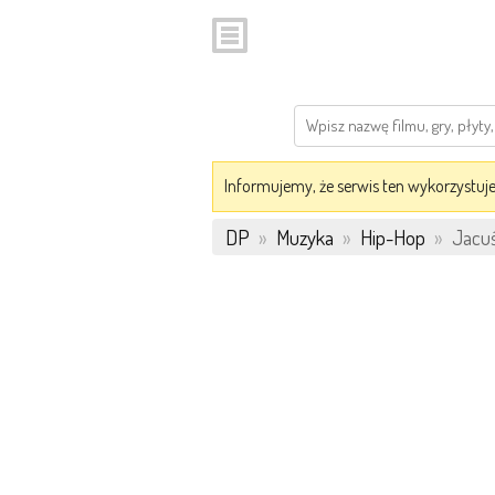
Informujemy, że serwis ten wykorzystuje 
DP
»
Muzyka
»
Hip-Hop
»
Jacuś