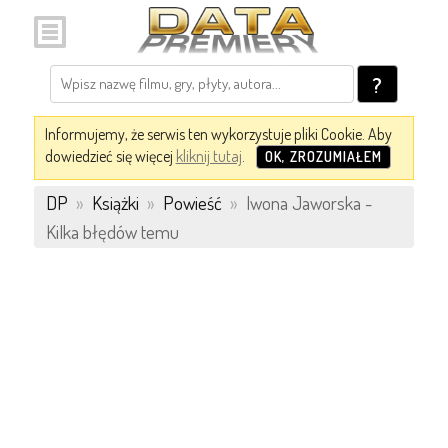
?
Informujemy, że serwis ten wykorzystuje pliki Cookie. Aby
dowiedzieć się więcej
kliknij tutaj
.
OK, ZROZUMIAŁEM
DP
»
Książki
»
Powieść
»
Iwona Jaworska -
Kilka błędów temu