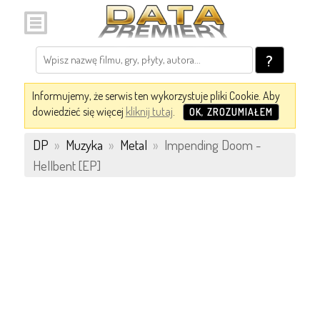
?
Informujemy, że serwis ten wykorzystuje pliki Cookie. Aby
dowiedzieć się więcej
kliknij tutaj
.
OK, ZROZUMIAŁEM
DP
»
Muzyka
»
Metal
»
Impending Doom -
Hellbent [EP]