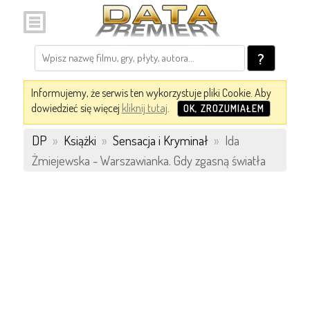
?
Informujemy, że serwis ten wykorzystuje pliki Cookie. Aby
dowiedzieć się więcej
kliknij tutaj
.
OK, ZROZUMIAŁEM
DP
»
Książki
»
Sensacja i Kryminał
»
Ida
Żmiejewska - Warszawianka. Gdy zgasną światła