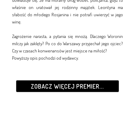
dowiaduje się, że ma moralny dług wobec policjanta, gdyż to
właśnie on uratował jej rodzinny majątek. Leontyna ma
słabość do młodego Rosjanina i nie potrafi uwierzyć w jego
winę.
Zagrożenie narasta, a pytania się mnożą. Dlaczego Woronin
milczy jak zaklęty? Po co do Warszawy przyjechał jego ojciec?
Czy w czasach konwenansów jest miejsce na miłość?
Powyższy opis pochodzi od wydawcy.
ZOBACZ WIĘCEJ PREMIER...