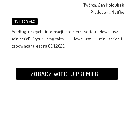
Twórca:
Jan Holoubek
Producent:
Netflix
TV I SERIALE
Według naszych informacji premiera serialu 'Heweliusz -
miniserial' (tytuł oryginalny - 'Heweliusz - mini-series')
zapowiadana jest na 05.11.2025.
ZOBACZ WIĘCEJ PREMIER...