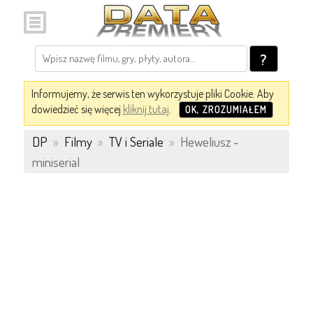
?
Informujemy, że serwis ten wykorzystuje pliki Cookie. Aby
dowiedzieć się więcej
kliknij tutaj
.
OK, ZROZUMIAŁEM
DP
»
Filmy
»
TV i Seriale
»
Heweliusz -
miniserial