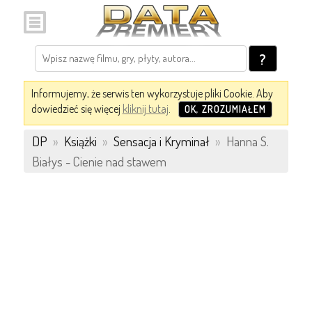
?
Informujemy, że serwis ten wykorzystuje pliki Cookie. Aby
dowiedzieć się więcej
kliknij tutaj
.
OK, ZROZUMIAŁEM
DP
»
Książki
»
Sensacja i Kryminał
»
Hanna S.
Białys - Cienie nad stawem