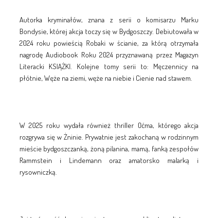
Autorka kryminałów, znana z serii o komisarzu Marku
Bondysie, której akcja toczy się w Bydgoszczy. Debiutowała w
2024 roku powieścią Robaki w ścianie, za którą otrzymała
nagrodę Audiobook Roku 2024 przyznawaną przez Magazyn
Literacki KSIĄŻKI. Kolejne tomy serii to: Męczennicy na
płótnie, Węże na ziemi, węże na niebie i Cienie nad stawem.
W 2025 roku wydała również thriller Oćma, którego akcja
rozgrywa się w Żninie. Prywatnie jest zakochaną w rodzinnym
mieście bydgoszczanką, żoną pilanina, mamą, fanką zespołów
Rammstein i Lindemann oraz amatorsko malarką i
rysowniczką.