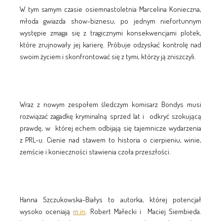
W tym samym czasie osiemnastoletnia Marcelina Konieczna,
młoda gwiazda show-biznesu, po jednym niefortunnym
występie zmaga się z tragicznymi konsekwencjami plotek,
które zrujnowały jej karierę. Próbuje odzyskać kontrolę nad
swoim życiem i skonfrontować się z tymi, którzy ją zniszczyli.
Wraz z nowym zespołem śledczym komisarz Bondys musi
rozwiązać zagadkę kryminalną sprzed lat i odkryć szokującą
prawdę, w której echem odbijają się tajemnicze wydarzenia
z PRL-u. Cienie nad stawem to historia o cierpieniu, winie,
zemście i konieczności stawienia czoła przeszłości.
Hanna Szczukowska-Białys to autorka, której potencjał
wysoko oceniają
m.in
. Robert Małecki i Maciej Siembieda.