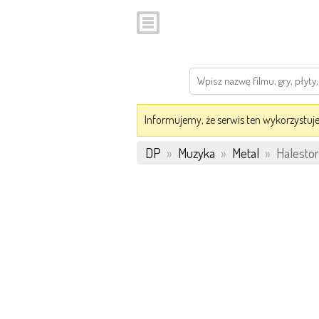
Informujemy, że serwis ten wykorzystuje 
DP
»
Muzyka
»
Metal
»
Halestor