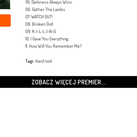
05. Darkness Always Wins
06. Gather The Lambs
07. WATCH OUT!
08. Broken Doll
09. K-I-L-L-I-N-G
10. I Gave You Everything
11. How Will You Remember Me?
Tagi
:
Hard rock
ZOBACZ WIĘCEJ PREMIER...