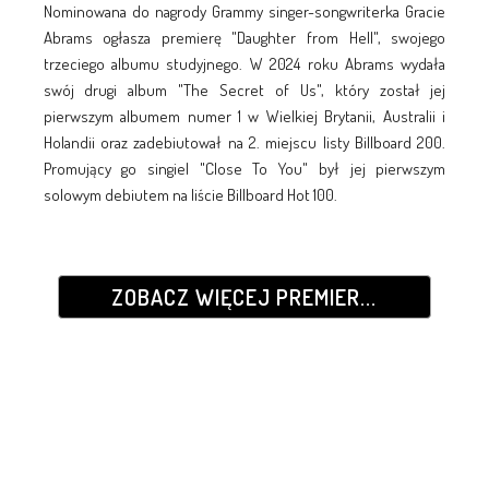
Nominowana do nagrody Grammy singer-songwriterka Gracie
Abrams ogłasza premierę "Daughter from Hell", swojego
trzeciego albumu studyjnego. W 2024 roku Abrams wydała
swój drugi album "The Secret of Us", który został jej
pierwszym albumem numer 1 w Wielkiej Brytanii, Australii i
Holandii oraz zadebiutował na 2. miejscu listy Billboard 200.
Promujący go singiel "Close To You" był jej pierwszym
solowym debiutem na liście Billboard Hot 100.
ZOBACZ WIĘCEJ PREMIER...