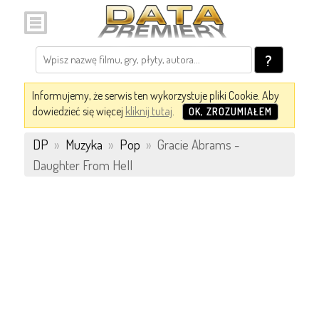
?
Informujemy, że serwis ten wykorzystuje pliki Cookie. Aby
dowiedzieć się więcej
kliknij tutaj
.
OK, ZROZUMIAŁEM
DP
»
Muzyka
»
Pop
»
Gracie Abrams -
Daughter From Hell