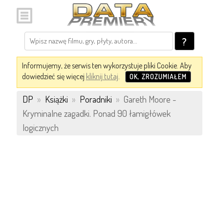
?
Informujemy, że serwis ten wykorzystuje pliki Cookie. Aby
dowiedzieć się więcej
kliknij tutaj
.
OK, ZROZUMIAŁEM
DP
»
Książki
»
Poradniki
»
Gareth Moore -
Kryminalne zagadki. Ponad 90 łamigłówek
logicznych