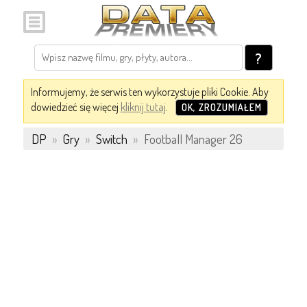
?
Informujemy, że serwis ten wykorzystuje pliki Cookie. Aby
dowiedzieć się więcej
kliknij tutaj
.
OK, ZROZUMIAŁEM
DP
»
Gry
»
Switch
»
Football Manager 26