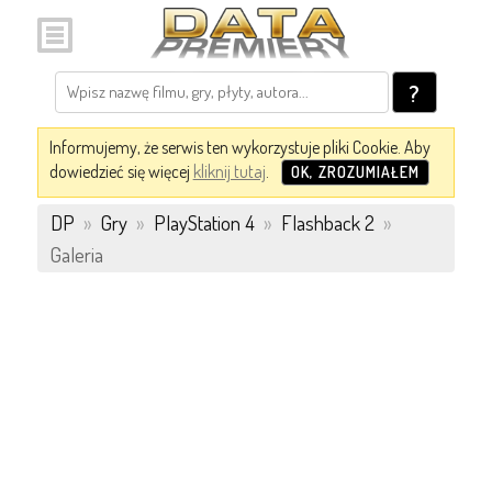
?
Informujemy, że serwis ten wykorzystuje pliki Cookie. Aby
dowiedzieć się więcej
kliknij tutaj
.
OK, ZROZUMIAŁEM
DP
»
Gry
»
PlayStation 4
»
Flashback 2
»
Galeria