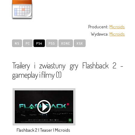
Producent:
Microids
Wydawca:
Microids
NS
PC
PS4
PS5
XONE
XSX
Trailery i zwiastuny gry Flashback 2 -
gameplay i filmy (1)
Flashback 2 | Teaser l Microids