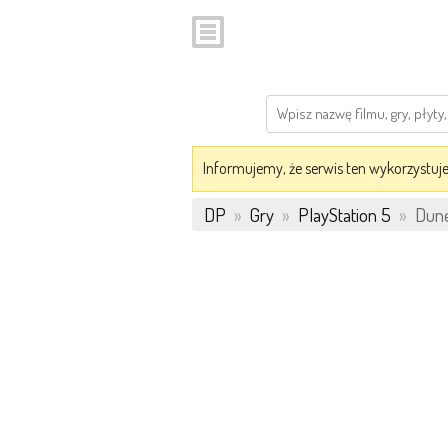
Informujemy, że serwis ten wykorzystuje 
DP
»
Gry
»
PlayStation 5
»
Dune