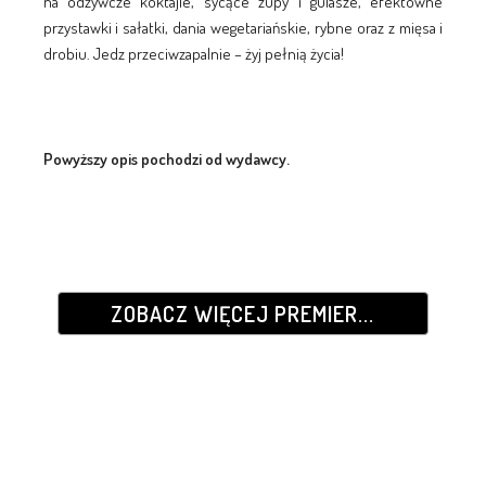
na odżywcze koktajle, sycące zupy i gulasze, efektowne
przystawki i sałatki, dania wegetariańskie, rybne oraz z mięsa i
drobiu. Jedz przeciwzapalnie – żyj pełnią życia!
Powyższy opis pochodzi od wydawcy.
ZOBACZ WIĘCEJ PREMIER...