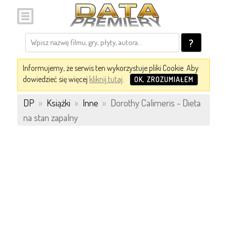
?
Informujemy, że serwis ten wykorzystuje pliki Cookie. Aby
dowiedzieć się więcej
kliknij tutaj
.
OK, ZROZUMIAŁEM
DP
»
Książki
»
Inne
»
Dorothy Calimeris - Dieta
na stan zapalny