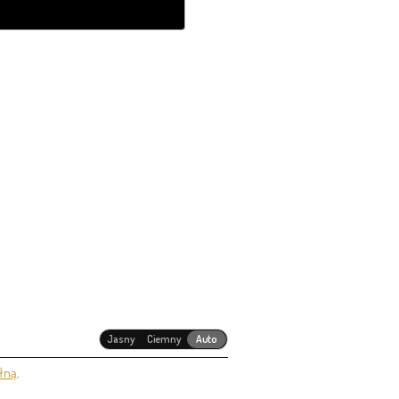
Jasny
Ciemny
Auto
łną
.