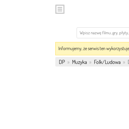
Informujemy, że serwis ten wykorzystuje 
DP
»
Muzyka
»
Folk/Ludowa
»
D