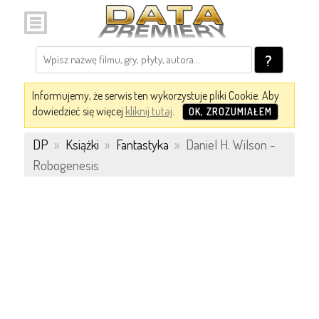
?
Informujemy, że serwis ten wykorzystuje pliki Cookie. Aby
dowiedzieć się więcej
kliknij tutaj
.
OK, ZROZUMIAŁEM
DP
»
Książki
»
Fantastyka
»
Daniel H. Wilson -
Robogenesis