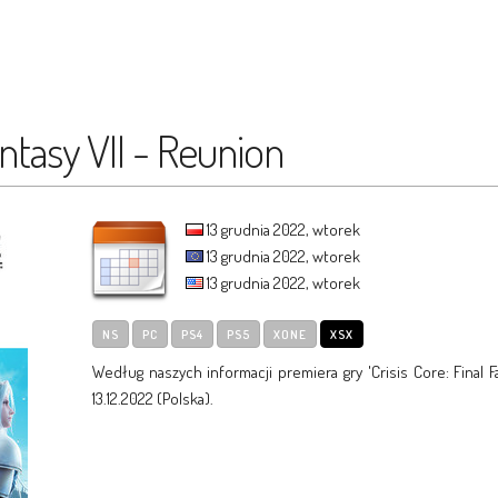
antasy VII - Reunion
13 grudnia 2022, wtorek
13 grudnia 2022, wtorek
13 grudnia 2022, wtorek
NS
PC
PS4
PS5
XONE
XSX
Według naszych informacji premiera gry 'Crisis Core: Final 
13.12.2022 (Polska).