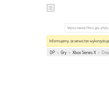
Informujemy, że serwis ten wykorzystuje 
DP
»
Gry
»
Xbox Series X
»
Cris