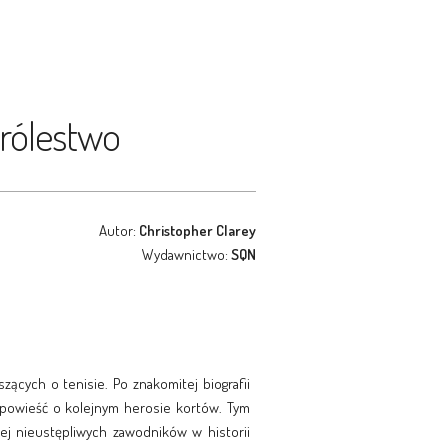
królestwo
Autor:
Christopher Clarey
Wydawnictwo:
SQN
zących o tenisie. Po znakomitej biografii
 opowieść o kolejnym herosie kortów. Tym
ej nieustępliwych zawodników w historii