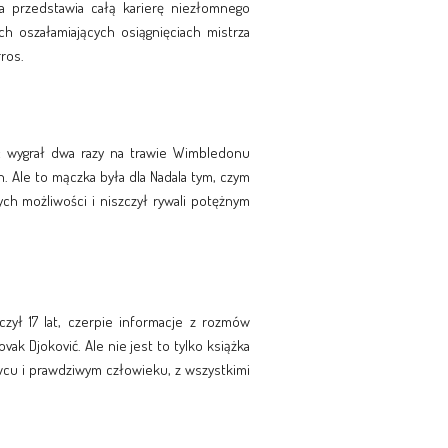
a przedstawia całą karierę niezłomnego
ich oszałamiających osiągnięciach mistrza
ros.
: wygrał dwa razy na trawie Wimbledonu
. Ale to mączka była dla Nadala tym, czym
ch możliwości i niszczył rywali potężnym
czył 17 lat, czerpie informacje z rozmów
vak Djoković. Ale nie jest to tylko książka
wcu i prawdziwym człowieku, z wszystkimi