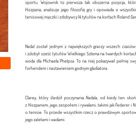
sportu. Wojownik to pierwsza tak obszerna pozycja, któr
Hiszpana, analizuje jego filozofię gry i opowiada o wszystk
tenisowej mączki i zdobywcy 14 tytułów na kortach Roland Gar
Nadal został jednym z największych graczy wszech czasów
i zdobył sześć tytułów Wielkiego Szlema na twardych kortach
woda dla Michaela Phelpsa. To na niej pokazywał pełnię swy
forhendem i nastawieniem godnym gladiatora.
Clarey, który śledził poczynania Nadala, od kiedy ten skoń
z Hiszpanem, jego zespołem i rywalami, takimi jak Federer i No
o tenisie. To przede wszystkim rzecz o prawdziwym sporto
jego zaletami i wadami.