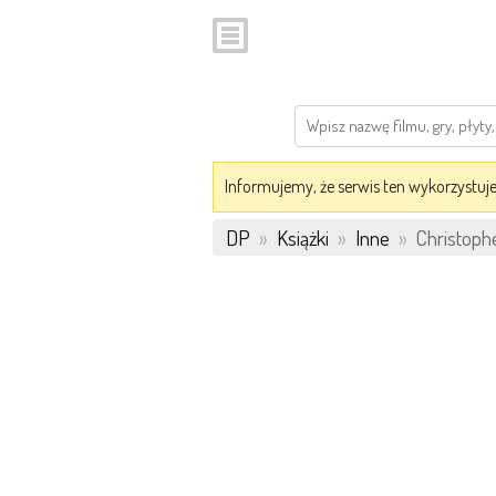
Informujemy, że serwis ten wykorzystuje 
DP
»
Książki
»
Inne
»
Christophe