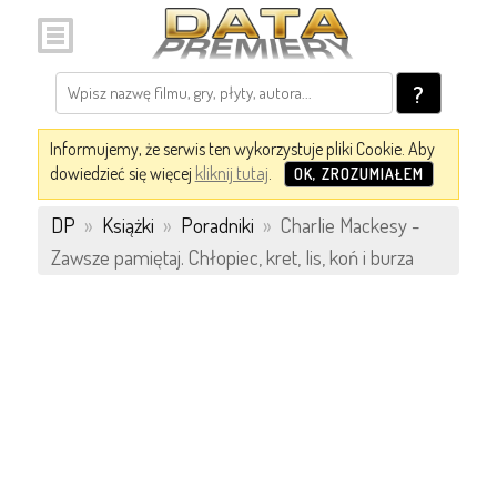
?
Informujemy, że serwis ten wykorzystuje pliki Cookie. Aby
dowiedzieć się więcej
kliknij tutaj
.
OK, ZROZUMIAŁEM
DP
»
Książki
»
Poradniki
»
Charlie Mackesy -
Zawsze pamiętaj. Chłopiec, kret, lis, koń i burza