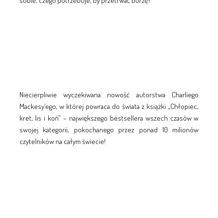
sobie, czego potrzebuje, by przetrwać burzę?
Niecierpliwie wyczekiwana nowość autorstwa Charliego
Mackesy’ego, w której powraca do świata z książki „Chłopiec,
kret, lis i koń” – największego bestsellera wszech czasów w
swojej kategorii, pokochanego przez ponad 10 milionów
czytelników na całym świecie!